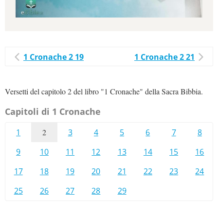
1 Cronache 2 19
1 Cronache 2 21
Versetti del capitolo 2 del libro "1 Cronache" della Sacra Bibbia.
Capitoli di 1 Cronache
1
2
3
4
5
6
7
8
9
10
11
12
13
14
15
16
17
18
19
20
21
22
23
24
25
26
27
28
29